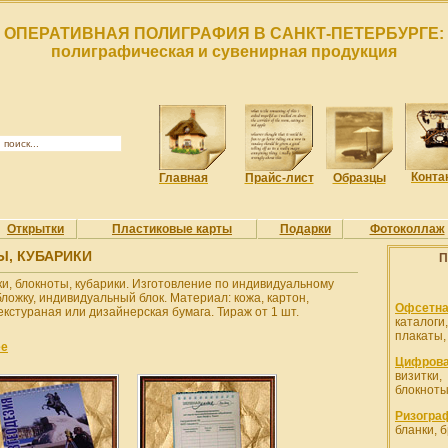
ОПЕРАТИВНАЯ ПОЛИГРАФИЯ В САНКТ-ПЕТЕРБУРГЕ:
полиграфическая и сувенирная продукция
Конта
Главная
Прайс-лист
Образцы
Открытки
Пластиковые карты
Подарки
Фотоколлаж
Ы, КУБАРИКИ
П
и, блокноты, кубарики. Изготовление по индивидуальному
бложку, индивидуальный блок. Материал: кожа, картон,
Офсетна
екстураная или дизайнерская бумага. Тираж от 1 шт.
каталоги
плакаты
ее
Цифрова
визитк
блокноты
Ризогра
бланки, 