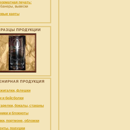
орматная печать:
 банеры, вывески
овые карты
БРАЗЦЫ ПРОДУКЦИИ
ЕНИРНАЯ ПРОДУКЦИЯ
ажигалки, флешки
и и бейсболки
тарелки, бокалы, стаканы
ники и блокноты
ки, портмоне, обложки
енты, подушки