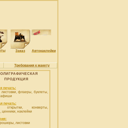
кты
Заказ
Автонаклейки
Требования к макету
ОЛИГРАФИЧЕСКАЯ
ПРОДУКЦИЯ
я печать:
, листовки, флаеры, буклеты,
, афиши
я печать:
и, открытки, конверты,
, ценники, наклейки
фия:
брошюры, листовки