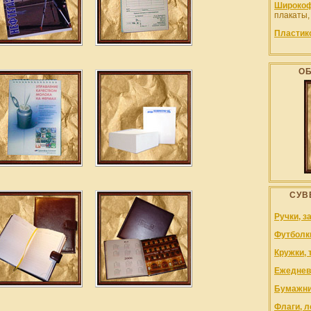
Широкоф
плакаты,
Пластик
О
СУВ
Ручки, з
Футболк
Кружки, 
Ежеднев
Бумажни
Флаги, л