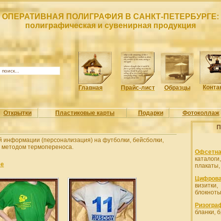
ОПЕРАТИВНАЯ ПОЛИГРАФИЯ В САНКТ-ПЕТЕРБУРГЕ:
полиграфическая и сувенирная продукция
Конта
Главная
Прайс-лист
Образцы
Открытки
Пластиковые карты
Подарки
Фотоколлаж
П
 информации (персонализация) на футболки, бейсболки,
 методом термопереноса.
Офсетна
каталоги
ее
плакаты
Цифрова
визитк
блокноты
Ризогра
бланки, 