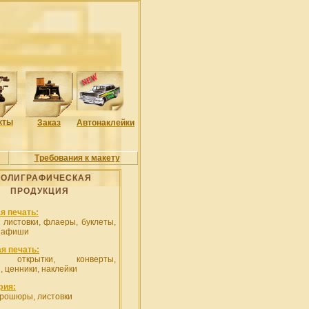
кты
Заказ
Автонаклейки
Требования к макету
ОЛИГРАФИЧЕСКАЯ
ПРОДУКЦИЯ
я печать:
, листовки, флаеры, буклеты,
, афиши
я печать:
и, открытки, конверты,
, ценники, наклейки
фия:
брошюры, листовки