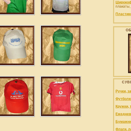
Широкоф
плакаты,
Пластик
О
СУВ
Ручки, з
Футболк
Кружки, 
Ежеднев
Бумажни
Флаги, л