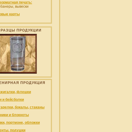
орматная печать:
 банеры, вывески
овые карты
БРАЗЦЫ ПРОДУКЦИИ
ЕНИРНАЯ ПРОДУКЦИЯ
ажигалки, флешки
и и бейсболки
тарелки, бокалы, стаканы
ники и блокноты
ки, портмоне, обложки
енты, подушки