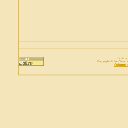
Limbo-c
Copyright © 1-e Печатн
1
Оформле