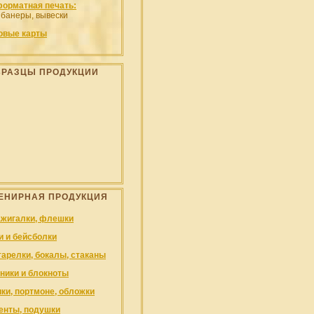
орматная печать:
 банеры, вывески
овые карты
БРАЗЦЫ ПРОДУКЦИИ
ЕНИРНАЯ ПРОДУКЦИЯ
ажигалки, флешки
и и бейсболки
тарелки, бокалы, стаканы
ники и блокноты
ки, портмоне, обложки
енты, подушки