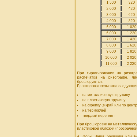
1 500
320
2 000
420
3 000
620
4 000
820
5 000
1 020
6 000
1 220
7 000
1 420
8 000
1 620
9 000
1 820
10 000
2 020
11 000
2 220
При тиражировании на ризогр
распечатки на ризографе, ли
брошюруются.
Брошюровка возможна следующим
на металлическую пружину
на пластиковую пружину
на скрепку (в край или по це
на термоклей
твердый переплет
При брошюровке на металлическу
пластиковой обложки (прозрачной
А чтобы Ваша брошюра или ме