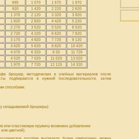
695
1 070
1 670
1 970
920
1 420
2 220
2 620
1 370
2 120
3 320
3 920
1 820
2 820
4 420
5 220
2 270
3 520
5 520
6 520
2 720
4 220
6 620
7 820
3 170
4 920
7 720
9 120
3 620
5 620
8 820
10 420
4 070
6 320
9 20
11 720
4 520
7 020
11 020
13 020
1 970
7 720
12 120
14 320
афе брошюр, методических и учебных материалов после
сты подбираются в нужной последовательности, затем
и способами:
нтру складываемой брошюры)
ю или пластиковую пружину возможно добавление
 или цветной).
тодическое пособие выглядело более симпатично, можно