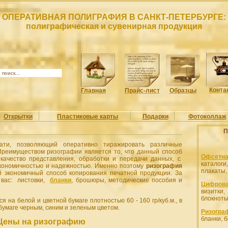
ОПЕРАТИВНАЯ ПОЛИГРАФИЯ В САНКТ-ПЕТЕРБУРГЕ:
полиграфическая и сувенирная продукция
Конта
Главная
Прайс-лист
Образцы
Открытки
Пластиковые карты
Подарки
Фотоколлаж
П
ти, позволяющий оперативно тиражировать различные
реимуществом ризографии является то, что данный способ
Офсетна
ачество представления, обработки и передачи данных, с
каталоги
экономичностью и надежностью. Именно поэтому
ризография
плакаты
й экономичный способ копирования печатной продукции. За
я вас: листовки,
бланки
, брошюры, методические пособия и
Цифрова
визитк
блокноты
 на белой и цветной бумаге плотностью 60 - 160 гр/куб.м., в
бумаге черным, синим и зеленым цветом.
Ризогра
бланки, 
Цены на ризографию