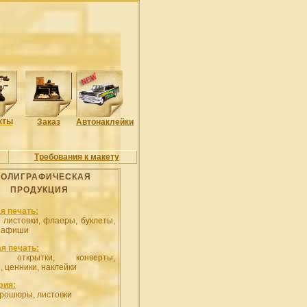
кты
Заказ
Автонаклейки
Требования к макету
ОЛИГРАФИЧЕСКАЯ
ПРОДУКЦИЯ
я печать:
, листовки, флаеры, буклеты,
, афиши
я печать:
и, открытки, конверты,
, ценники, наклейки
фия:
брошюры, листовки