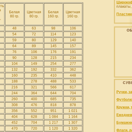
Широкоф
ть
плакаты,
а
Белая
Цветная
Белая
Цветная
Пластик
80 гр.
80 гр.
160 гр.
160 гр.
,
48
63
98
106
О
54
72
114
123
59
80
129
140
64
89
145
157
76
106
176
191
90
128
215
234
104
149
254
277
132
192
332
362
160
235
410
448
188
278
488
533
СУВ
216
321
566
617
Ручки, з
244
364
644
704
260
400
685
735
Футболк
308
476
818
878
Кружки, 
356
552
951
1 021
Ежеднев
404
628
1 084
1 164
452
704
1 217
1 307
Бумажни
470
720
1 120
1 320
Флаги, л