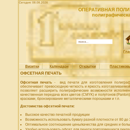
Сегодня: 08.08.2026
ОПЕРАТИВНАЯ ПОЛИ
полиграфическа
Гла
Визитки
Календари
Открытки
Пластиков
ОФСЕТНАЯ ПЕЧАТЬ
Офсетная печать
- вид печати для изготовления полиграф
обеспечивает превосходную четкость и яркость изготавливаемо
позволяет расширить полиграфические возможности исполнени
качественная передача всех цветов (CMYK) и полутонов (Panton
красками, бронзирование металлическими порошками и т.п.
Достоинства офсетной печати:
Высокое качество печатной продукции
Возможность использовать бумагу разной плотности от 80 до 
Оптимальное соотношение цены/качества для средних и бол
Удобно использовать офсет для печати повторяющихся рекл