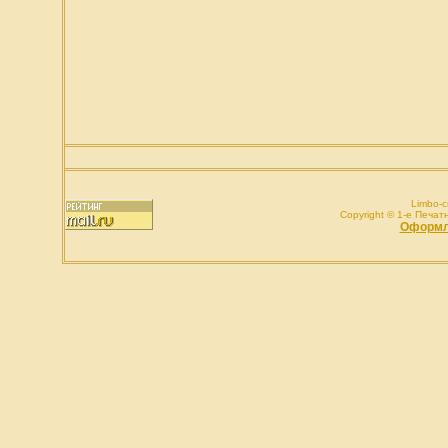
Limbo-c
Copyright © 1-e Печатн
1
Оформле