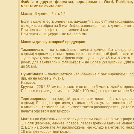
Файлы в других форматах, сделанные в Word, Publisher, E
макетами не считаются.
Масштаб должен быть 1:1
Если в макете есть элементы, идущие "на вылет" или касающиес
выходить за обрез на 5 мм. Информационная часть должна иметь 
При печати на офсете – не менее 4 мм
При печати на цифре – не менее 5 мм
Макеты для сувенирной продукции:
Тампопечать
– на каждый цвет печати должен быть отдельны
версии) черным цветом и дополнительно итоговый файл в цвете (
– для ручек, зажигалок и флеш-карт – длина до 45 мм, высота 
ручки, для зажигалок и флеш-карт – не более 2/3 ширины. Для 
до 50 мм.
Сублимация
– полноцветное изображение с расширением *.jpg, *
dpi, но не более 2 Мбайт.
Размеры:
Кружки – 220 * 85 мм (на «вылет» не менее 5 мм с каждой сторон
Пазлы и коврики для мышек – 240 * 190 мм (на вылет не менее 5 
Термоперенос
– на каждый цвет печати должен быть отдельны
версии). Если цвет критичен, то должен быть указан конкретны
внимание – термопленка не имеет такого разнообразия цветов и
печати офсетом или цифрой.
Макеты на бумажных носителях для размножения на ризографе 
1. Поля (верхнее, нижнее, правое, левое) должны быть не менее 
2. Если на формате А4 расположены несколько макетов, то меж
10 мм, для корректной резки.