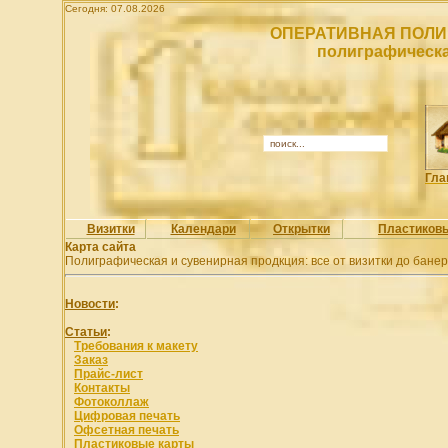
Сегодня: 07.08.2026
ОПЕРАТИВНАЯ ПОЛИ
полиграфическа
Гла
Визитки
Календари
Открытки
Пластиков
Карта сайта
Полиграфическая и сувенирная продкция: все от визитки до бане
Новости
:
Статьи
:
Требования к макету
Заказ
Прайс-лист
Контакты
Фотоколлаж
Цифровая печать
Офсетная печать
Пластиковые карты