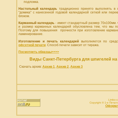
подложка.
Настольный календарь
традиционно принято выполнять в 
"домика" с нанесенной годовой календарной сеткой или пере
блоком.
Карманный календарь
- имеет стандартный размер 70х100мм.
и размер карманных календарей обусловлена тем, что мы п
Поэтому для повышения прочности при изготовление карман
ламинирование.
Изготовление и печать календарей
выполняется по сред
офсетной печати
. Способ печати зависит от тиража.
Посмотреть образцы>>>>
Виды Санкт-Петербурга для шпигелей на
Скачать архив:
Архив 1
,
Архив 2
,
Архив 3
Limbo-c
Copyright © 1-e Печатн
1
Оформле