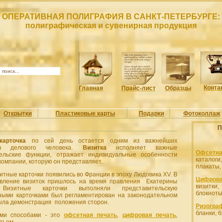
ОПЕРАТИВНАЯ ПОЛИГРАФИЯ В САНКТ-ПЕТЕРБУРГЕ:
полиграфическая и сувенирная продукция
Конта
Главная
Прайс-лист
Образцы
Открытки
Пластиковые карты
Подарки
Фотоколлаж
П
карточка
по сей день остается одним из важнейших
ров делового человека.
Визитка
исполняет важные
Офсетна
тельские функции, отражает индивидуальные особенности
каталоги
компании, которую он представляет.
плакаты
итные карточки появились во Франции в эпоху Людовика XV. В
Цифрова
явление визиток пришлось на время правления Екатерины
визитк
 Визитные карточки выполняли представительскую
блокноты
ными карточками был регламентирован на законодательном
была демонстрация положения сторон.
Ризогра
бланки, 
ыми способами - это
офсетная печать
,
цифровая печать
,