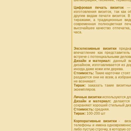
шелкография, тиснение, термопо
Цифровая печать визиток
— о
изготовления визиток, так как
другим видам печати визиток. В
тиражами, а традиционные вид
современная полноцветная печ
высочайшее качество отпечатка,
часа.
Эксклюзивныe визитки
предн
впечатление как представител
встрече с потенциальными делов
Дизайн и материал:
данный ви
дизайном, изготавливается из до
иногда даже кожи или дерева.
Стоимость:
Такие карточки стоят
раздаются они не всем, а избран
не возникает.
Тираж:
заказать такие визитны
экземпляров.
Личные визитки
используются дл
Дизайн и материал:
делаются 
сохраняют хороший стильный диз
Стоимость:
средняя.
Тираж:
100-200 шт
Корпоративные визитки
- визит
телефоны и имена одновременно 
либо пустую строчку, в которую с