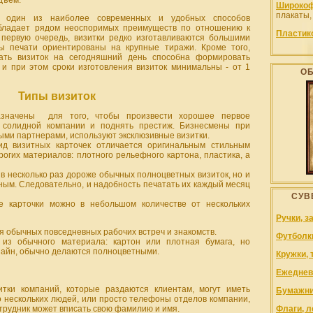
дъем.
Широкоф
плакаты,
дин из наиболее современных и удобных способов
 обладает рядом неоспоримых преимуществ по отношению к
Пластик
 первую очередь, визитки редко изготавливаются большими
ы печати ориентированы на крупные тиражи. Кроме того,
ать визиток на сегодняшний день способна формировать
 и при этом сроки изготовления визиток минимальны - от 1
О
Типы визиток
азначены для того, чтобы произвести хорошее первое
ь солидной компании и поднять престиж. Бизнесмены при
ыми партнерами, используют эксклюзивные визитки.
д визитных карточек отличается оригинальным стильным
рогих материалов: плотного рельефного картона, пластика, а
 в несколько раз дороже обычных полноцветных визиток, но и
ным. Следовательно, и надобность печатать их каждый месяц
СУВ
е карточки можно в небольшом количестве от нескольких
Ручки, з
я обычных повседневных рабочих встреч и знакомств.
Футболк
из обычного материала: картон или плотная бумага, но
айн, обычно делаются полноцветными.
Кружки, 
Ежеднев
ки компаний, которые раздаются клиентам, могут иметь
Бумажни
нескольких людей, или просто телефоны отделов компании,
отрудник может вписать свою фамилию и имя.
Флаги, л