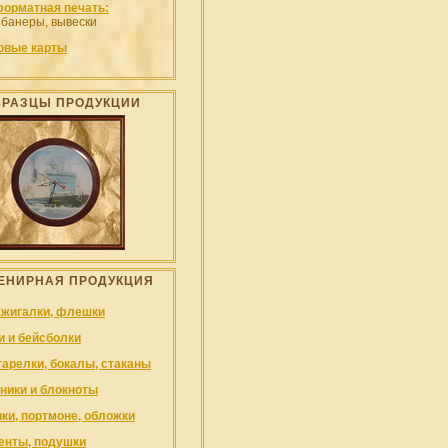
орматная печать:
 банеры, вывески
овые карты
БРАЗЦЫ ПРОДУКЦИИ
ЕНИРНАЯ ПРОДУКЦИЯ
ажигалки, флешки
и и бейсболки
тарелки, бокалы, стаканы
ники и блокноты
ки, портмоне, обложки
енты, подушки