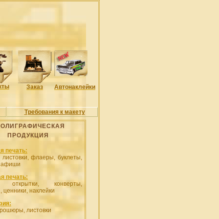
кты
Заказ
Автонаклейки
Требования к макету
ОЛИГРАФИЧЕСКАЯ
ПРОДУКЦИЯ
я печать:
, листовки, флаеры, буклеты,
, афиши
я печать:
и, открытки, конверты,
, ценники, наклейки
фия:
брошюры, листовки